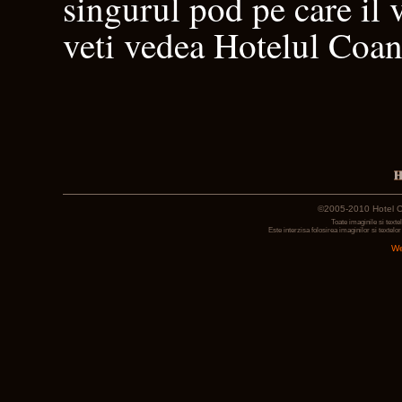
singurul pod pe care il v
veti vedea Hotelul Coan
©2005-2010 Hotel Co
Toate imaginile si text
Este interzisa folosirea imaginilor si textelo
We